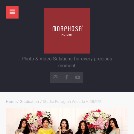
Photo & Video Solutions for every precious
moment
Home
/
Graduation
/
Studio Fotografi Wisuda – DIMITRI