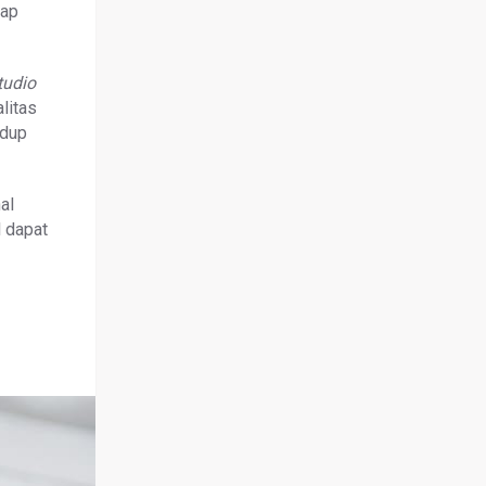
kap
tudio
litas
idup
al
l dapat