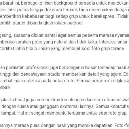
ta barat ini, berbagai pilihan background tersedia untuk menduku
dari latar polos hingga dekorasi tematik bisa disesuaikan dengan
memberikan kebebasan bagi setiap grup untuk berekspresi. Tidak
emilih studio dibandingkan lokasi outdoor.
gsung, suasana dibuat santai agar semua peserta merasa nyama
berikan arahan pose yang natural dan tidak kaku. Interaksi antar
terlihat lebih hidup. Inilah yang membuat sesi foto grup terasa
aan peralatan profesional juga berpengaruh besar terhadap hasil a
tinggi dan pencahayaan studio memberikan detail yang tajam. Edi
ambah nilai estetika pada setiap foto. Semua proses ini dilakuk
rbaik.
 jakarta barat juga memberikan keuntungan dari segi efisiensi wa
r dengan cuaca atau gangguan eksternal lainnya. Semua kebutuh
 tempat. Hal ini sangat membantu terutama untuk sesi foto grup.
mannya merasa puas dengan hasil yang mereka dapatkan. Foto-f