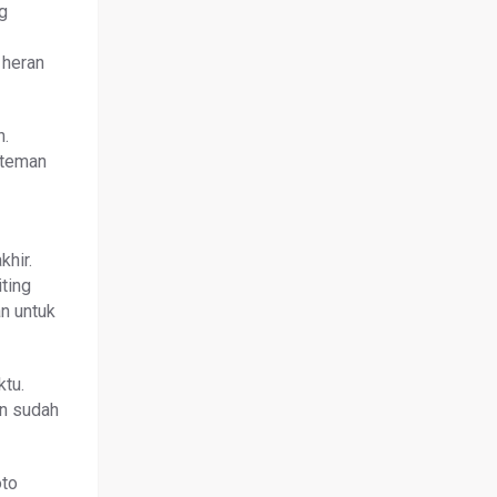
ng
 heran
n.
 teman
khir.
ting
an untuk
ktu.
an sudah
oto