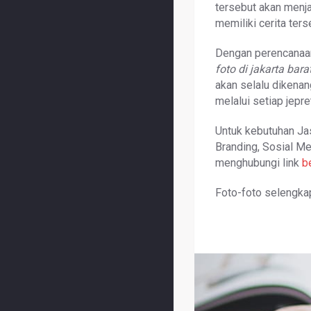
tersebut akan menj
memiliki cerita ter
Dengan perencanaan
foto di jakarta bara
akan selalu dikena
melalui setiap jepr
Untuk kebutuhan Ja
Branding, Sosial Me
menghubungi link
b
Foto-foto selengkap