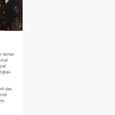
an-teman
ional
pat
angkau
nti dan
ilih
ntu