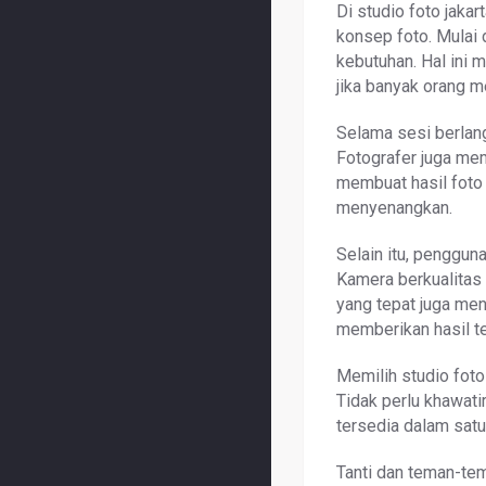
Di studio foto jakar
konsep foto. Mulai 
kebutuhan. Hal ini 
jika banyak orang m
Selama sesi berlan
Fotografer juga mem
membuat hasil foto 
menyenangkan.
Selain itu, penggun
Kamera berkualitas 
yang tepat juga men
memberikan hasil te
Memilih studio foto
Tidak perlu khawati
tersedia dalam satu
Tanti dan teman-te