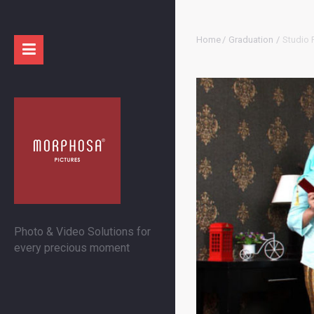
Home
/
Graduation
/
Studio 
Photo & Video Solutions for
every precious moment