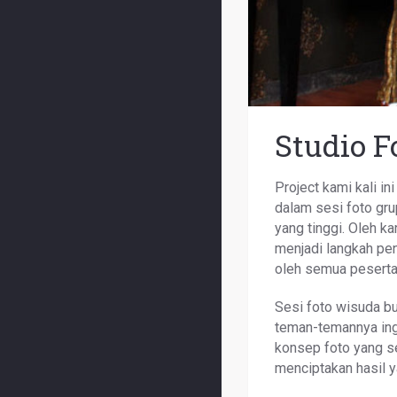
Studio F
Project kami kali 
dalam sesi foto gru
yang tinggi. Oleh ka
menjadi langkah pen
oleh semua peserta
Sesi foto wisuda bu
teman-temannya ingi
konsep foto yang s
menciptakan hasil 