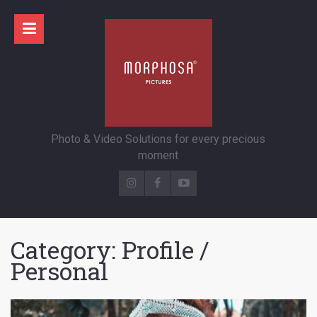
Photo & Video Solutions for every precious
moment
Category:
Profile /
Personal