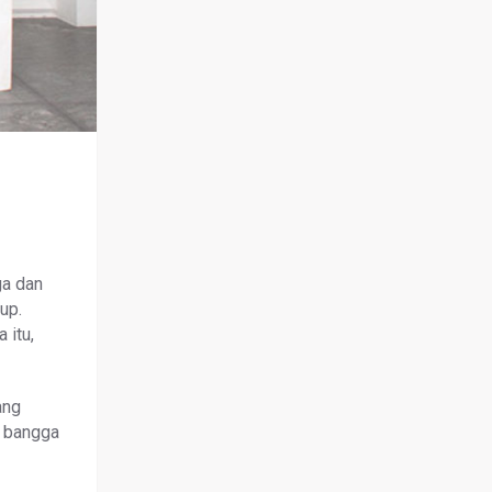
ga dan
up.
 itu,
ang
i bangga