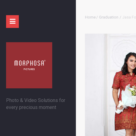
Home
/
Graduation
/
Jasa Fo
Photo & Video Solutions for
every precious moment