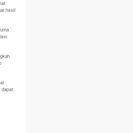
pat
ar hasil
urna.
tasi
ngkah
p
al
l dapat