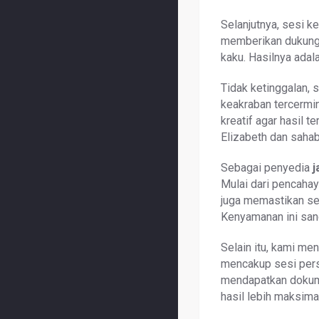
Selanjutnya, sesi k
memberikan dukunga
kaku. Hasilnya ada
Tidak ketinggalan,
keakraban tercermi
kreatif agar hasil t
Elizabeth dan sahab
Sebagai penyedia
j
Mulai dari pencahay
juga memastikan se
Kenyamanan ini sang
Selain itu, kami me
mencakup sesi perso
mendapatkan dokume
hasil lebih maksima