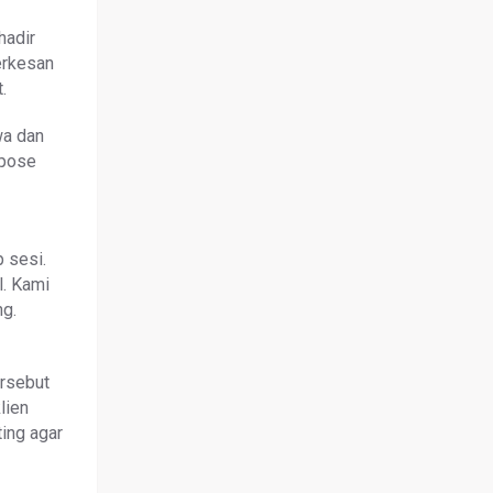
hadir
erkesan
.
wa dan
 pose
 sesi.
l. Kami
g.
ersebut
lien
ing agar