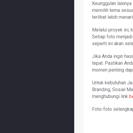
Keunggulan lainnya 
memilih tema sesua
terlihat lebih menar
Melalui proyek ini
Setiap foto menjad
seperti ini akan se
Jika Anda ingin has
tepat. Pastikan An
momen penting dapat
Untuk kebutuhan Ja
Branding, Sosial Me
menghubungi link
b
Foto-foto selengkap