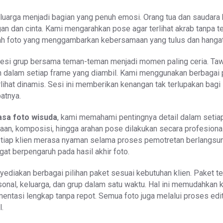
eluarga menjadi bagian yang penuh emosi. Orang tua dan saudara 
n dan cinta. Kami mengarahkan pose agar terlihat akrab tanpa t
lah foto yang menggambarkan kebersamaan yang tulus dan hangat
 sesi grup bersama teman-teman menjadi momen paling ceria. Ta
n dalam setiap frame yang diambil. Kami menggunakan berbagai
erlihat dinamis. Sesi ini memberikan kenangan tak terlupakan bagi
atnya.
asa foto wisuda
, kami memahami pentingnya detail dalam setiap
aan, komposisi, hingga arahan pose dilakukan secara profesiona
tiap klien merasa nyaman selama proses pemotretan berlangsun
at berpengaruh pada hasil akhir foto.
nyediakan berbagai pilihan paket sesuai kebutuhan klien. Paket t
nal, keluarga, dan grup dalam satu waktu. Hal ini memudahkan k
ntasi lengkap tanpa repot. Semua foto juga melalui proses edit
l.