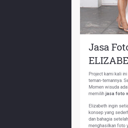
Jasa Fot
ELIZAB
Project kami kali 
teman-temannya. Ses
Momen wisuda adalah
memilih
jasa foto 
Elizabeth ingin set
konsep yang sederh
dan bahagia setelah
menghasilkan foto y