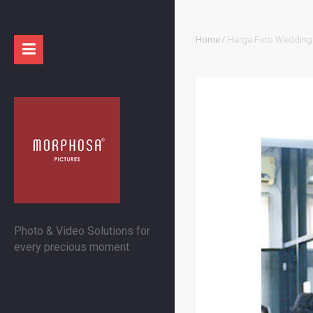
Home
/
Harga Foto Wedding 
Photo & Video Solutions for
every precious moment