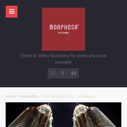
Photo & Video Solutions for every precious
moment
Home
/
Prewedding
/
Foto Prewedding KL – Malaysia