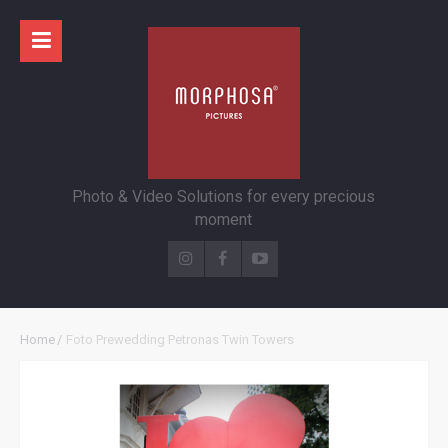
Photo & Video Solutions for every precious
moment
Home
/
Foto Prewedding Petronas Twin Towers