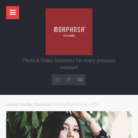
Photo & Video Solutions for every precious
moment
Home
/
Profile / Personal
/
Profile Photoshoot – ISTI