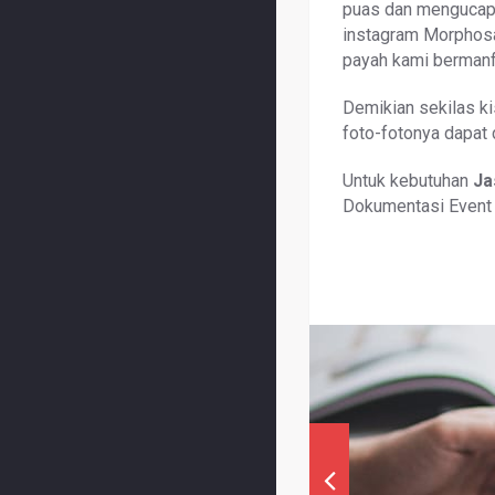
puas dan mengucapk
instagram Morphosa 
payah kami bermanfa
Demikian sekilas k
foto-fotonya dapat 
Untuk kebutuhan
Ja
Dokumentasi Event 
Previous Article
Photo Prewedding