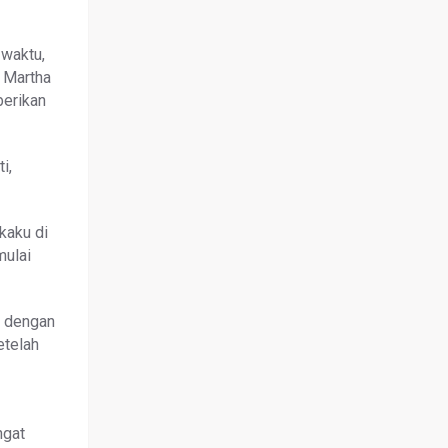
 waktu,
g Martha
berikan
i,
kaku di
mulai
i dengan
etelah
ngat