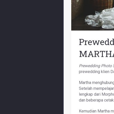
Prewedd
MARTH
Prewedding Photo
prewedding klien Da
Martha menghubung
Setelah mempelajari
lengkap dari Morph
dan beberapa cetak
Kemudian Martha me