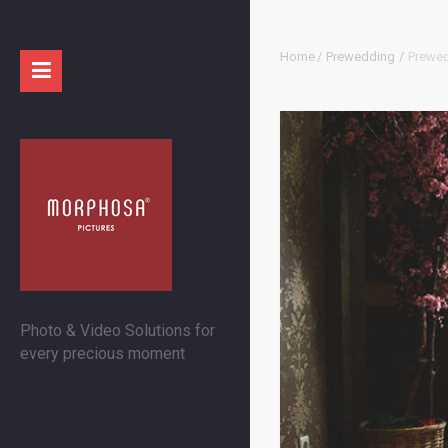
Home
/
Prewedding
/
Prewed
Photo & Video Solutions for
every precious moment