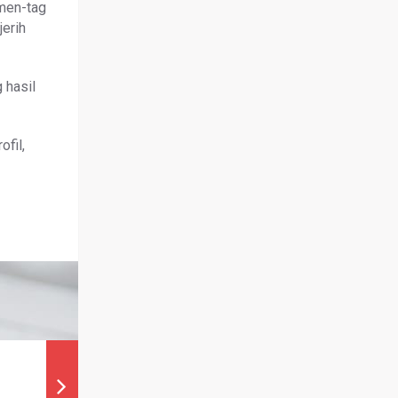
men-tag
jerih
 hasil
ofil,