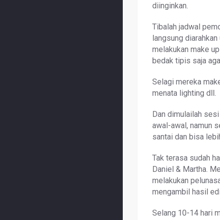
diinginkan.
Tibalah jadwal pemo
langsung diarahkan 
melakukan make up 
bedak tipis saja aga
Selagi mereka make 
menata lighting dll.
Dan dimulailah ses
awal-awal, namun se
santai dan bisa lebi
Tak terasa sudah h
Daniel & Martha. Me
melakukan pelunasa
mengambil hasil edi
Selang 10-14 hari 