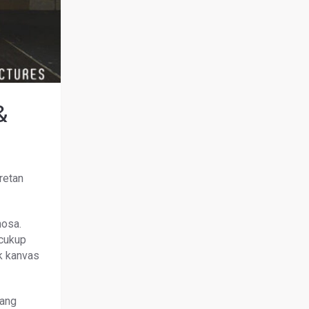
&
retan
hosa.
 cukup
k kanvas
yang