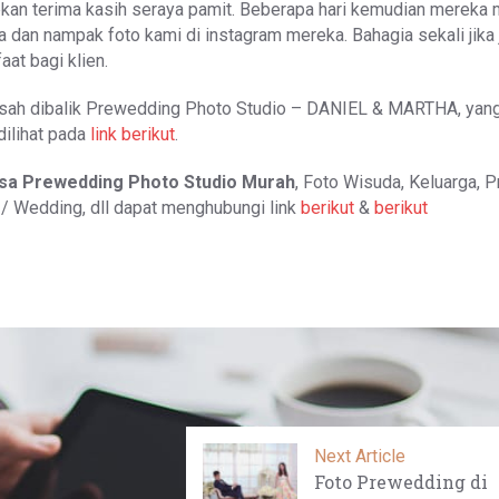
an terima kasih seraya pamit. Beberapa hari kemudian mereka 
dan nampak foto kami di instagram mereka. Bahagia sekali jika 
at bagi klien.
isah dibalik Prewedding Photo Studio
– DANIEL & MARTHA, yang
dilihat pada
link berikut
.
sa
Prewedding Photo Studio
Murah
, Foto Wisuda, Keluarga, Pr
/ Wedding, dll dapat menghubungi link
berikut
&
berikut
Next Article
Foto Prewedding di