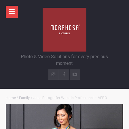
Photo & Video Solutions for every precious
moment
Home
/
Family
/
Jasa Fotografer Wisuda Profesional – VERO