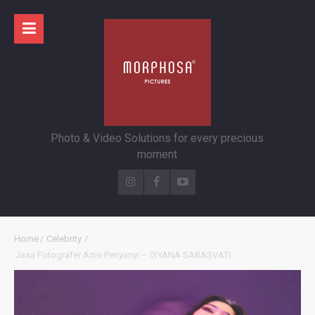
Photo & Video Solutions for every precious
moment
Home
/
Celebrity
/
Jasa Fotografer Artis Penyanyi – ISYANA SARASVATI