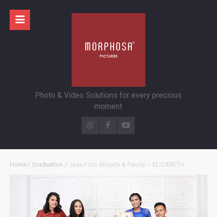
Photo & Video Solutions for every precious
moment
Home
/
Graduation
/
Jasa Foto Wisuda & Family – ELIZABETH