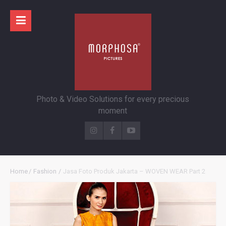
Photo & Video Solutions for every precious
moment
Home
/
Fashion
/
Jasa Foto Produk Jakarta – WOVEN WEAR Part 2