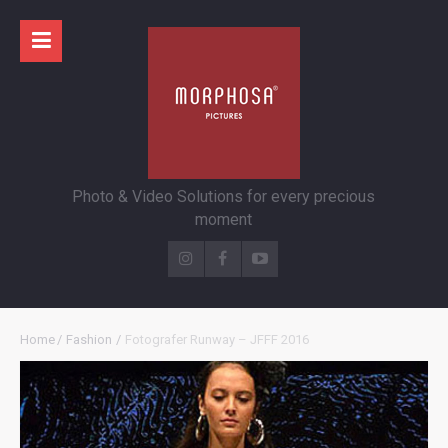
Photo & Video Solutions for every precious
moment
Home
/
Fashion
/
Fotografer Runway – JFFF 2016