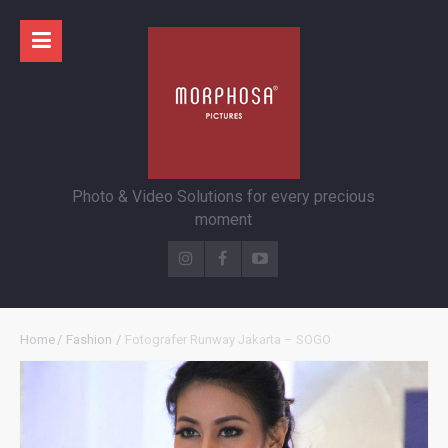
Photo & Video Solutions for every precious
moment
Home
/
Fashion
/
Fotografer Runway Jakarta – SOGO