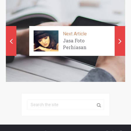
Next Article
Jasa Foto
Perhiasan
dengan Model -
AJ JE ...