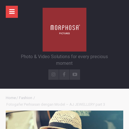
Photo & Video Solutions for every precious
moment
Home
/
Fashion
/
Fotogafer Perhiasan dengan Model – AJ JEWELLERY part 3