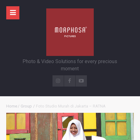
Photo & Video Solutions for every precious
moment
Home
/
Group
/
Foto Studio Murah di Jakarta – RATNA