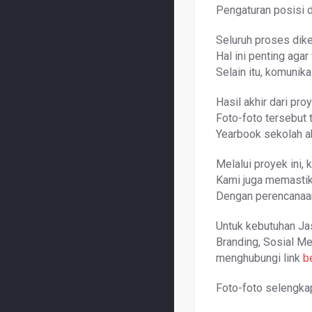
Pengaturan posisi d
Seluruh proses dike
Hal ini penting aga
Selain itu, komunik
Hasil akhir dari pro
Foto-foto tersebut 
Yearbook sekolah a
Melalui proyek ini
Kami juga memastika
Dengan perencanaan
Untuk kebutuhan Ja
Branding, Sosial Me
menghubungi link
b
Foto-foto selengkap