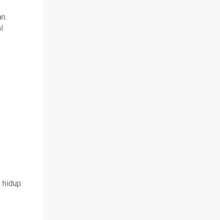
n.
l
 hidup.