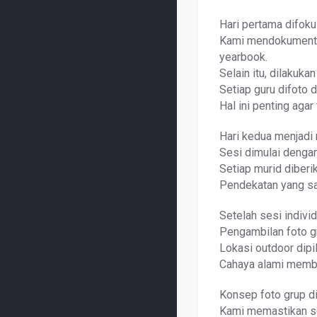
Hari pertama difoku
Kami mendokumentas
yearbook.
Selain itu, dilakuk
Setiap guru difoto 
Hal ini penting aga
Hari kedua menjadi 
Sesi dimulai denga
Setiap murid diberi
Pendekatan yang sa
Setelah sesi individ
Pengambilan foto gr
Lokasi outdoor dip
Cahaya alami memba
Konsep foto grup d
Kami memastikan sem