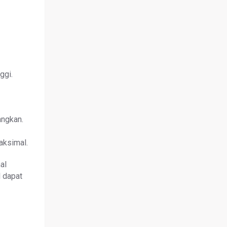
ggi.
angkan.
aksimal.
al
l dapat