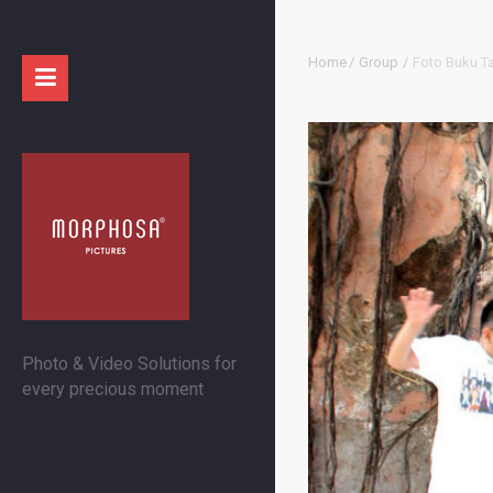
Home
/
Group
/
Foto Buku T
Photo & Video Solutions for
every precious moment