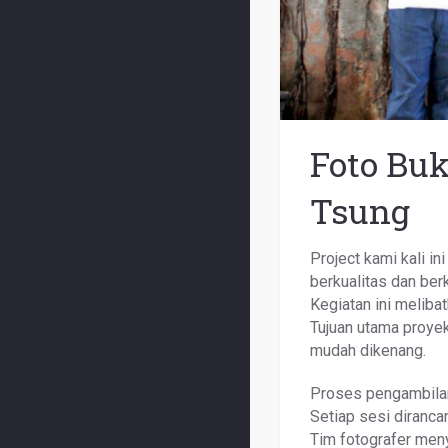
Foto Bu
Tsung
Project kami kali i
berkualitas dan ber
Kegiatan ini meliba
Tujuan utama proyek
mudah dikenang.
Proses pengambil
Setiap sesi diranca
Tim fotografer men