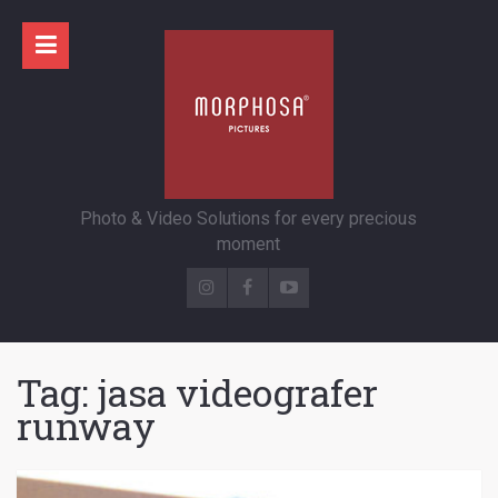
Photo & Video Solutions for every precious
moment
Tag:
jasa videografer
runway