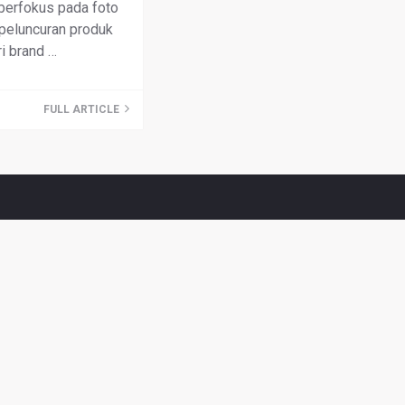
i berfokus pada foto
 peluncuran produk
ri brand …
FULL ARTICLE