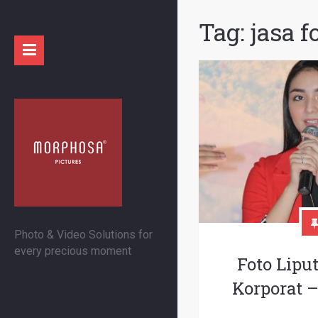
Tag:
jasa f
Photo & Video Solutions for
every precious moment
Foto Lipu
Korporat