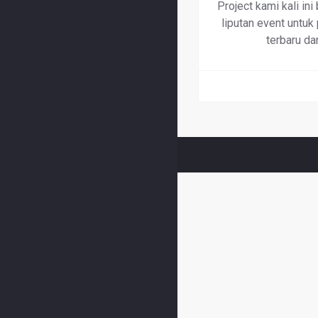
Project kami kali in
liputan event untuk
terbaru da