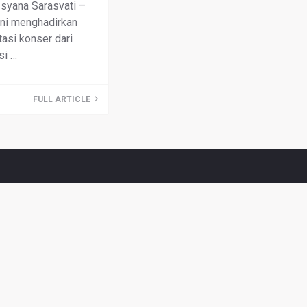
syana Sarasvati –
 ini menghadirkan
asi konser dari
si …
FULL ARTICLE