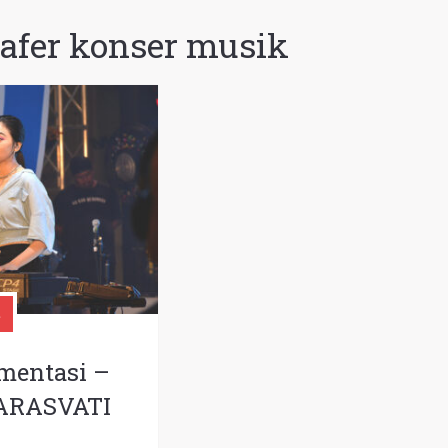
rafer konser musik
mentasi –
ARASVATI