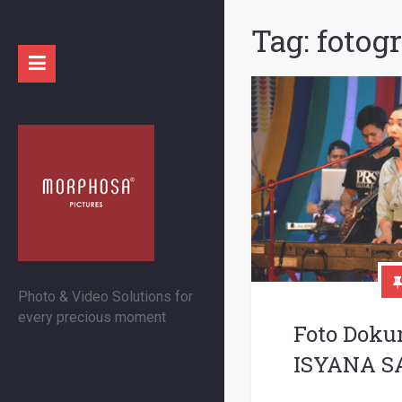
Tag:
fotog
Photo & Video Solutions for
every precious moment
Foto Doku
ISYANA S