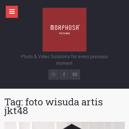
Photo & Video Solutions for every precious
moment
Tag:
foto wisuda artis
jkt48