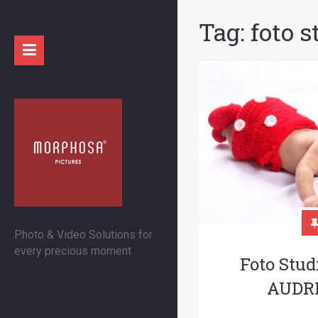
Tag:
foto s
Photo & Video Solutions for
every precious moment
Foto Stud
AUDR