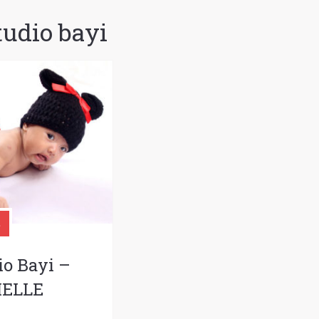
tudio bayi
io Bayi –
IELLE