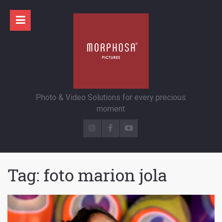
Photo & Video Solutions for every precious
moment
Tag:
foto marion jola