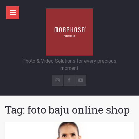
Photo & Video Solutions for every precious
moment
Tag:
foto baju online shop