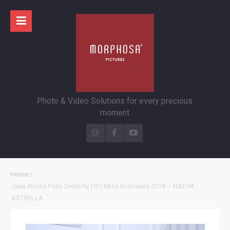
Photo & Video Solutions for every precious
moment
Home
/
Jasa Studio Foto Celebrity | RU Miss Indonesia 2018 – NADYA
ASTRELLA