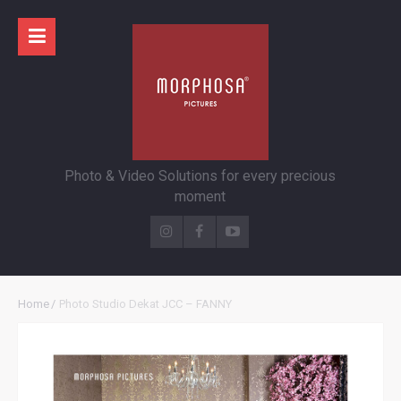
Photo & Video Solutions for every precious
moment
Home
/
Photo Studio Dekat JCC – FANNY