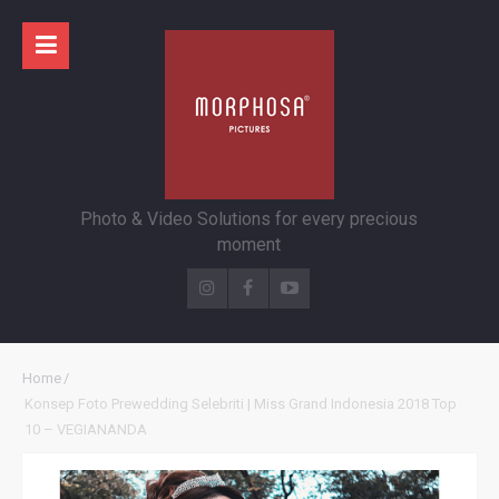
Photo & Video Solutions for every precious
moment
Home
/
Konsep Foto Prewedding Selebriti | Miss Grand Indonesia 2018 Top
10 – VEGIANANDA