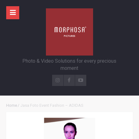
Photo & Video Solutions for every precious
moment
Home
/
Jasa Foto Event Fashion – ADIDAS