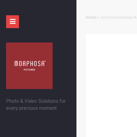
Home
/
Jasa Dokumentasi Ac
Photo & Video Solutions for
every precious moment