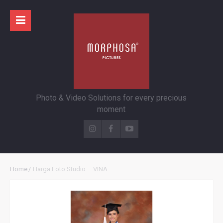
Photo & Video Solutions for every precious
moment
Home
/
Harga Foto Studio – VINA