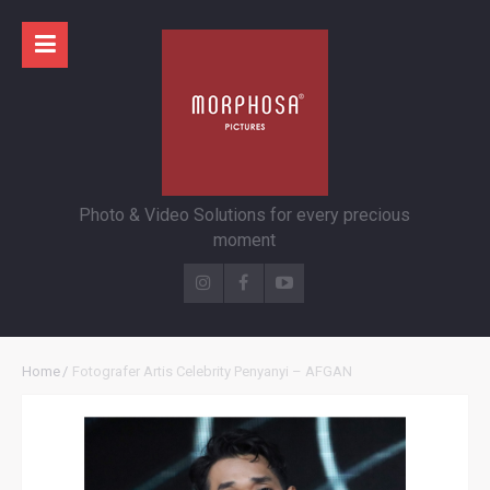
Photo & Video Solutions for every precious
moment
Home
/
Fotografer Artis Celebrity Penyanyi – AFGAN