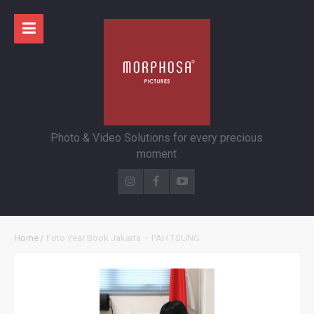
Photo & Video Solutions for every precious
moment
Home
/
Foto Year Book Jakarta – PAH TSUNG