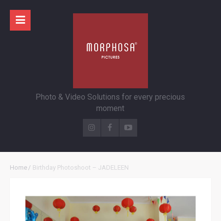
Photo & Video Solutions for every precious
moment
Home
/
Birthday Photoshoot – JADELEEN